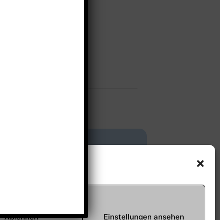
Offene Jugendarbeit -
Easthouse
Tel:
09131–302259
E-Mail:
oja@treffpunkt-
roethelheimpark.de
Ablehnen
Einstellungen ansehen