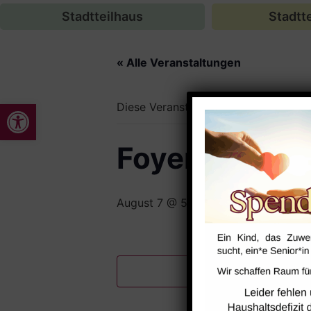
Stadtteilhaus
Stadtte
« Alle Veranstaltungen
Werkzeugleiste öffnen
Diese Veranstaltung hat bereits stat
Foyer
August 7 @ 5:01