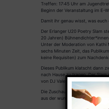
Treffen: 17:45 Uhr am Jugendtre
Beginn der Veranstaltung im E-W
Damit ihr genau wisst, was euch
Der Erlanger U20 Poetry Slam ste
20 Jahren) Bühnendichter*innen 
Unter der Moderation von Kathi 
sechs Minuten Zeit, das Publikum
keine Requisiten) zum Nachdenk
Dieses Publikum klatscht dann zw
nach Hause zu tragen. Der Slam 
von DJ Valentin Olpp umrahmt.
Die Zuschauer*innen dürfen sich
aus der wundersamen Welt der J