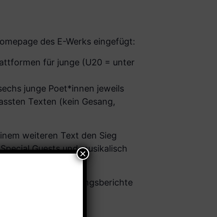
 Homepage des E-Werks eingefügt:
lattformen für junge (U20 = unter
echs junge Poet*innen jeweils
fassten Texten (kein Gesang,
einem weiteren Text den Sieg
Special Guests und musikalisch
Gedichte und Erfahrungsberichte