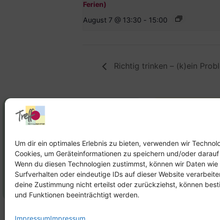
Ferien)
August 7 @ 13:30
-
15:00
Richtig trinken – (k)ein Prob
Stadtteilhaus
Stadtteilar
Tel.:
09131-9232777
Tel.:
Telefon: 
Um dir ein optimales Erlebnis zu bieten, verwenden wir Technol
Cookies, um Geräteinformationen zu speichern und/oder darauf
E-Mail:
leitung@treffpunkt-
E-Mail:
Wenn du diesen Technologien zustimmst, können wir Daten wie
roethelheimpark.de
stadtteilarbeit
Surfverhalten oder eindeutige IDs auf dieser Website verarbeit
roethelheimpar
deine Zustimmung nicht erteilst oder zurückziehst, können be
und Funktionen beeinträchtigt werden.
Impressum
Impressum
Impress