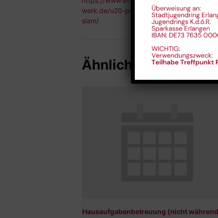
https://www.e-
werk.de/u20-poetry-
slam/
Ähnliche Veranstal
Hausaufgabenbetreuung (nicht während