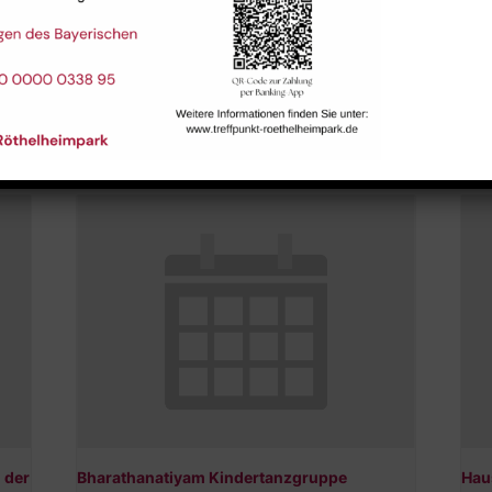
tungen
 der
Bharathanatiyam Kindertanzgruppe
Hau