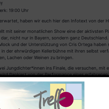
ff
erk: 19:00 Uhr
 erwartet, haben wir euch hier den Infotext von der
llt mit seiner monatlichen Show eine der aktivsten P
dar, nicht nur in Bayern, sondern ganz Deutschland.
Mock und der Unterstützung von Cris Ortega haben s
 in der ehrwürdigen Kellerbühne mit ihren selbst ver
en, Lachen oder Weinen zu bringen.
ei Jungdichter*innen ins Finale, die versuchen, mit 
wird flankiert von der Performance eines erfahrenen 
 auf überraschende Abende voller Kurzgeschichten, 
ugend freuen.