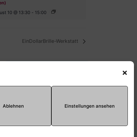
en)
ust 10 @ 13:30
-
15:00
EinDollarBrille-Werkstatt
Offene Jugendarbeit -
Easthouse
Tel:
09131–302259
E-Mail:
oja@treffpunkt-
Ablehnen
Einstellungen ansehen
roethelheimpark.de