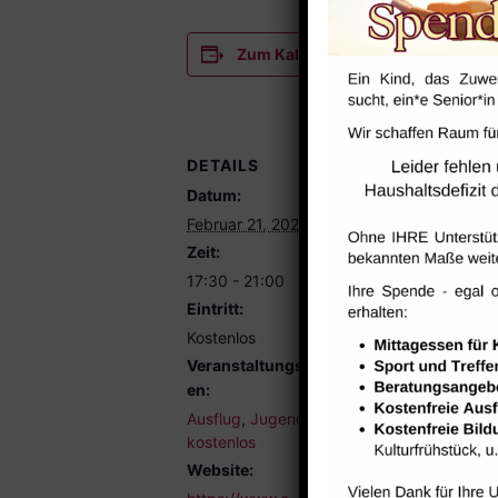
Zum Kalender hinzufügen
DETAILS
VERANSTA
Datum:
Jugendtreff 
Telefon
Februar 21, 2024
0913130225
Zeit:
E-Mail
17:30 - 21:00
oja@treffpun
Eintritt:
roethelheimp
Kostenlos
Veranstaltungskategori
en:
Ausflug
,
Jugendliche
,
kostenlos
Website: