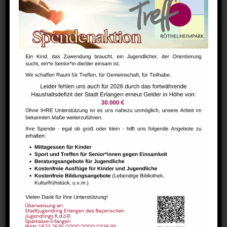
etwas an Erlangen verändern!
Zum Kalender hinzufügen
DETAILS
VERANSTALTER
Beginn:
Jugendtreff Easthouse
Telefon
September 30, 2023 @
11:00
09131302259
Ende:
E-Mail
Oktober 1, 2023 @ 21:00
oja@treffpunkt-
roethelheimpark.de
Website:
https://kinder-
jugendgipfel.de/