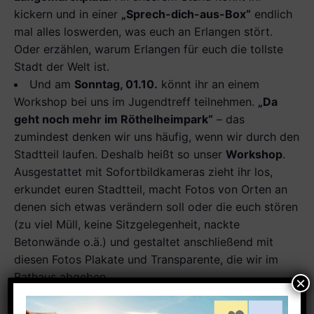
kickern und in einer
„Sprech-dich-aus-Box“
endlich
mal alles loswerden, was euch an Erlangen stört.
Oder erzählen, warum Erlangen für euch die tollste
Stadt der Welt ist.
Und am
Sonntag, 01.10.
könnt ihr an einem
Workshop bei uns im Jugendtreff teilnehmen.
„Da
geht noch mehr im Röthelheimpark“
– das
zumindest denken wir uns häufig, wenn wir durch den
Stadtteil laufen. Deshalb heißt so unser
Workshop
.
Ausgestattet mit Sofortbildkameras zieht ihr los,
erkundet euren Stadtteil, macht Fotos von Orten an
denen sich etwas verändern soll oder die euch stören
(zu viel Müll, keine Sitzgelegenheit, nackte
Betonwände o.ä.) und gestaltet anschließend mit
diesen Fotos Plakate und Transparente, die wir im
Rathaus abgeben.
Lasst sie eure Stimme hören! Lasst uns gemeinsam