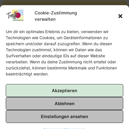
Cookie-Zustimmung
Offene Kinderarbeit - FUNKi
verwalten
Tel.:
Telefon: 09131-610749
Um dir ein optimales Erlebnis zu bieten, verwenden wir
E-Mail:
oka@treffpunkt-roethelheimpark.de
Technologien wie Cookies, um Geräteinformationen zu
speichern und/oder darauf zuzugreifen. Wenn du diesen
Technologien zustimmst, können wir Daten wie das
Surfverhalten oder eindeutige IDs auf dieser Website
Offene Jugendarbeit - Easthouse
verarbeiten. Wenn du deine Zustimmung nicht erteilst oder
zurückziehst, können bestimmte Merkmale und Funktionen
beeinträchtigt werden.
Tel:
09131–302259
E-Mail:
oja@treffpunkt-roethelheimpark.de
Akzeptieren
Ablehnen
Einstellungen ansehen