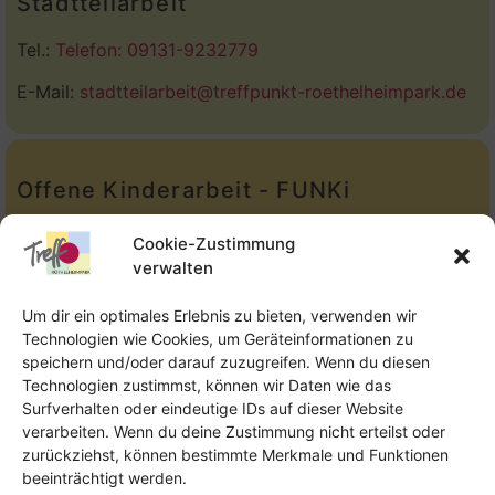
Stadtteilarbeit
Tel.:
Telefon: 09131-9232779
E-Mail:
stadtteilarbeit@treffpunkt-roethelheimpark.de
Offene Kinderarbeit - FUNKi
Tel.:
Telefon: 09131-610749
Cookie-Zustimmung
verwalten
E-Mail:
oka@treffpunkt-roethelheimpark.de
Um dir ein optimales Erlebnis zu bieten, verwenden wir
Technologien wie Cookies, um Geräteinformationen zu
speichern und/oder darauf zuzugreifen. Wenn du diesen
Offene Jugendarbeit - Easthouse
Technologien zustimmst, können wir Daten wie das
Surfverhalten oder eindeutige IDs auf dieser Website
Tel:
09131–302259
verarbeiten. Wenn du deine Zustimmung nicht erteilst oder
zurückziehst, können bestimmte Merkmale und Funktionen
E-Mail:
oja@treffpunkt-roethelheimpark.de
beeinträchtigt werden.