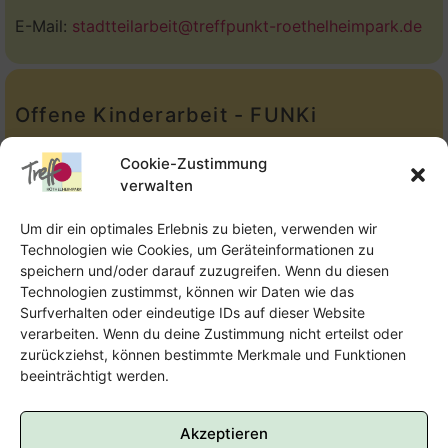
E-Mail:
stadtteilarbeit@treffpunkt-roethelheimpark.de
Offene Kinderarbeit - FUNKi
Tel.:
Telefon: 09131-610749
Cookie-Zustimmung
verwalten
E-Mail:
oka@treffpunkt-roethelheimpark.de
Um dir ein optimales Erlebnis zu bieten, verwenden wir
Technologien wie Cookies, um Geräteinformationen zu
speichern und/oder darauf zuzugreifen. Wenn du diesen
Offene Jugendarbeit - Easthouse
Technologien zustimmst, können wir Daten wie das
Surfverhalten oder eindeutige IDs auf dieser Website
Tel:
09131–302259
verarbeiten. Wenn du deine Zustimmung nicht erteilst oder
zurückziehst, können bestimmte Merkmale und Funktionen
E-Mail:
oja@treffpunkt-roethelheimpark.de
beeinträchtigt werden.
Akzeptieren