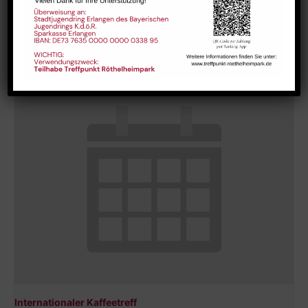
Hausaufgabenbetreuung (nicht während der Ferien)
August 10 @ 13:30
-
15:00
Internationaler Kaffeetreff