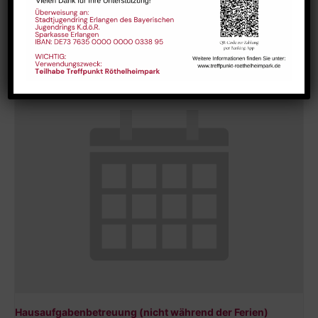
Internationaler Kaffeetreff
August 11 @ 10:00
-
12:00
Hausaufgabenbetreuung (nicht während der Ferien)