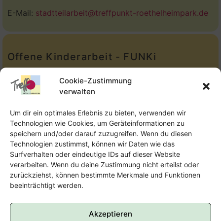
E-Mail:
stadtteilarbeit@treffpunkt-roethelheimpark.de
Offene Kinderarbeit - FUNKi
Tel.:
Telefon: 09131-610749
Cookie-Zustimmung
verwalten
E-Mail:
oka@treffpunkt-roethelheimpark.de
Um dir ein optimales Erlebnis zu bieten, verwenden wir
Technologien wie Cookies, um Geräteinformationen zu
speichern und/oder darauf zuzugreifen. Wenn du diesen
Offene Jugendarbeit - Easthouse
Technologien zustimmst, können wir Daten wie das
Surfverhalten oder eindeutige IDs auf dieser Website
Tel:
09131–302259
verarbeiten. Wenn du deine Zustimmung nicht erteilst oder
zurückziehst, können bestimmte Merkmale und Funktionen
E-Mail:
oja@treffpunkt-roethelheimpark.de
beeinträchtigt werden.
Akzeptieren