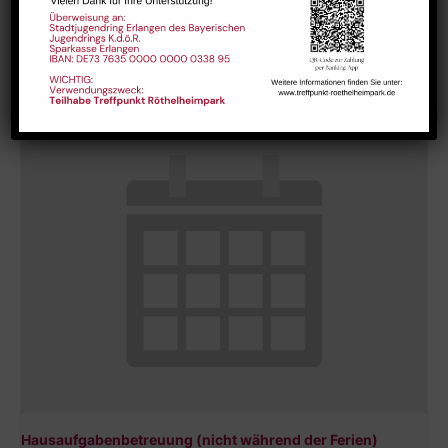
Bharathanatiyam Kindertanzgruppe
August 9 @ 10:00
-
12:00
Hausaufgabenbetreuung (nicht während der Ferien)