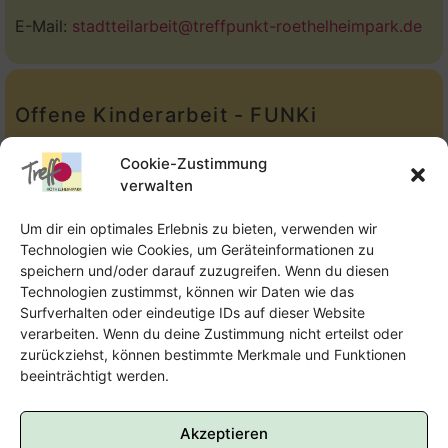
E-Mail:
stadtteilarbeit@treffpunkt-roethelheimpark.de
Offene Kinderarbeit - FUNKi
Tel.:
Telefon: 09131-610749
Cookie-Zustimmung
verwalten
E-Mail:
oka@treffpunkt-roethelheimpark.de
Um dir ein optimales Erlebnis zu bieten, verwenden wir
Technologien wie Cookies, um Geräteinformationen zu
speichern und/oder darauf zuzugreifen. Wenn du diesen
Offene Jugendarbeit - Easthouse
Technologien zustimmst, können wir Daten wie das
Surfverhalten oder eindeutige IDs auf dieser Website
Tel:
09131–302259
verarbeiten. Wenn du deine Zustimmung nicht erteilst oder
zurückziehst, können bestimmte Merkmale und Funktionen
E-Mail:
oja@treffpunkt-roethelheimpark.de
beeinträchtigt werden.
Akzeptieren