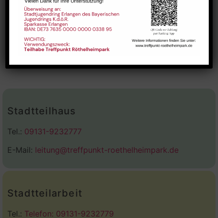
VERANSTALTUNGSORT
Raum 107
AliBaba Spieleclub
„Erdem“ Schule
Stadtteilhaus
Tel.:
09131-9232777
E-Mail:
leitung@treffpunkt-roethelheimpark.de
Stadtteilarbeit
Tel.:
Telefon: 09131-9232779