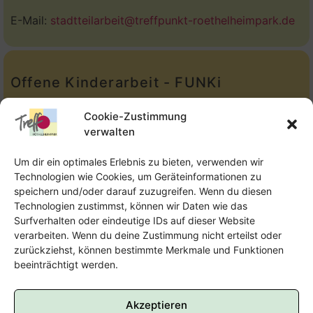
E-Mail:
stadtteilarbeit@treffpunkt-roethelheimpark.de
Offene Kinderarbeit - FUNKi
Tel.:
Telefon: 09131-610749
Cookie-Zustimmung
verwalten
E-Mail:
oka@treffpunkt-roethelheimpark.de
Um dir ein optimales Erlebnis zu bieten, verwenden wir
Technologien wie Cookies, um Geräteinformationen zu
speichern und/oder darauf zuzugreifen. Wenn du diesen
Offene Jugendarbeit - Easthouse
Technologien zustimmst, können wir Daten wie das
Surfverhalten oder eindeutige IDs auf dieser Website
Tel:
09131–302259
verarbeiten. Wenn du deine Zustimmung nicht erteilst oder
zurückziehst, können bestimmte Merkmale und Funktionen
E-Mail:
oja@treffpunkt-roethelheimpark.de
beeinträchtigt werden.
Akzeptieren