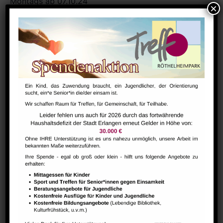
Montags ab 07.10.24
18:00-19:00 Uhr
Raum 107
Zum Kalender hinzufügen
DETAILS
Datum:
Februar 15, 2025
Zeit:
18:00 - 19:00
Serien:
Carsharing Erlangen e. V.