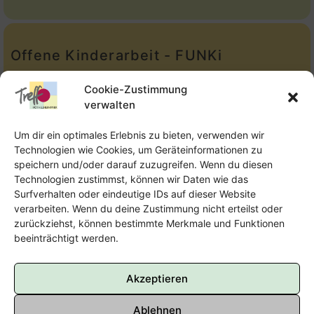
Offene Kinderarbeit - FUNKi
Tel.:
Telefon: 09131-610749
Cookie-Zustimmung
verwalten
E-Mail:
oka@treffpunkt-roethelheimpark.de
Um dir ein optimales Erlebnis zu bieten, verwenden wir
Technologien wie Cookies, um Geräteinformationen zu
speichern und/oder darauf zuzugreifen. Wenn du diesen
Offene Jugendarbeit - Easthouse
Technologien zustimmst, können wir Daten wie das
Surfverhalten oder eindeutige IDs auf dieser Website
Tel:
09131–302259
verarbeiten. Wenn du deine Zustimmung nicht erteilst oder
zurückziehst, können bestimmte Merkmale und Funktionen
E-Mail:
oja@treffpunkt-roethelheimpark.de
beeinträchtigt werden.
Akzeptieren
Ablehnen