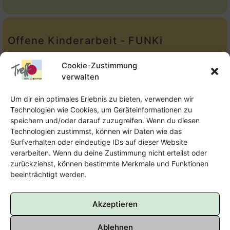
Offene Kinderarbeit - FUNKi
Tel.:
Telefon: 09131-610749
Cookie-Zustimmung
verwalten
E-Mail:
oka@treffpunkt-roethelheimpark.de
Um dir ein optimales Erlebnis zu bieten, verwenden wir
Technologien wie Cookies, um Geräteinformationen zu
speichern und/oder darauf zuzugreifen. Wenn du diesen
Offene Jugendarbeit - Easthouse
Technologien zustimmst, können wir Daten wie das
Surfverhalten oder eindeutige IDs auf dieser Website
Tel:
09131–302259
verarbeiten. Wenn du deine Zustimmung nicht erteilst oder
zurückziehst, können bestimmte Merkmale und Funktionen
E-Mail:
oja@treffpunkt-roethelheimpark.de
beeinträchtigt werden.
Akzeptieren
Ablehnen