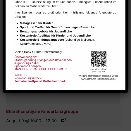
August 7 @ 13:30
-
15:00
Bharathanatiyam Kindertanzgruppe
August 9 @ 10:00
-
12:00