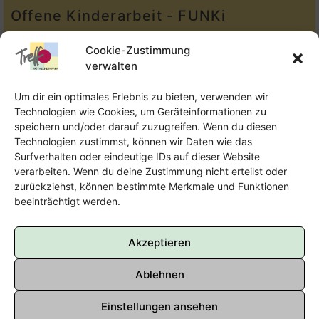
Offene Kinderarbeit - FUNKi
Tel.:
Telefon: 09131-610749
Cookie-Zustimmung
verwalten
E-Mail:
oka@treffpunkt-roethelheimpark.de
Um dir ein optimales Erlebnis zu bieten, verwenden wir
Technologien wie Cookies, um Geräteinformationen zu
speichern und/oder darauf zuzugreifen. Wenn du diesen
Offene Jugendarbeit - Easthouse
Technologien zustimmst, können wir Daten wie das
Surfverhalten oder eindeutige IDs auf dieser Website
Tel:
09131–302259
verarbeiten. Wenn du deine Zustimmung nicht erteilst oder
zurückziehst, können bestimmte Merkmale und Funktionen
E-Mail:
oja@treffpunkt-roethelheimpark.de
beeinträchtigt werden.
Akzeptieren
Ablehnen
Einstellungen ansehen