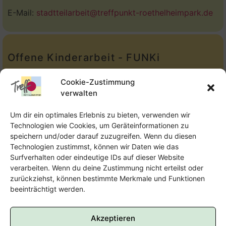
E-Mail:
stadtteilarbeit@treffpunkt-roethelheimpark.de
Offene Kinderarbeit - FUNKi
Tel.:
Telefon: 09131-610749
Cookie-Zustimmung
verwalten
E-Mail:
oka@treffpunkt-roethelheimpark.de
Um dir ein optimales Erlebnis zu bieten, verwenden wir
Technologien wie Cookies, um Geräteinformationen zu
speichern und/oder darauf zuzugreifen. Wenn du diesen
Offene Jugendarbeit - Easthouse
Technologien zustimmst, können wir Daten wie das
Surfverhalten oder eindeutige IDs auf dieser Website
Tel:
09131–302259
verarbeiten. Wenn du deine Zustimmung nicht erteilst oder
zurückziehst, können bestimmte Merkmale und Funktionen
E-Mail:
oja@treffpunkt-roethelheimpark.de
beeinträchtigt werden.
Akzeptieren