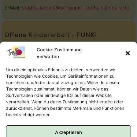
E-Mail:
stadtteilarbeit@treffpunkt-roethelheimpark.de
Offene Kinderarbeit - FUNKi
Tel.:
Telefon: 09131-610749
Cookie-Zustimmung
verwalten
E-Mail:
oka@treffpunkt-roethelheimpark.de
Um dir ein optimales Erlebnis zu bieten, verwenden wir
Technologien wie Cookies, um Geräteinformationen zu
speichern und/oder darauf zuzugreifen. Wenn du diesen
Offene Jugendarbeit - Easthouse
Technologien zustimmst, können wir Daten wie das
Surfverhalten oder eindeutige IDs auf dieser Website
Tel:
09131–302259
verarbeiten. Wenn du deine Zustimmung nicht erteilst oder
zurückziehst, können bestimmte Merkmale und Funktionen
E-Mail:
oja@treffpunkt-roethelheimpark.de
beeinträchtigt werden.
Akzeptieren