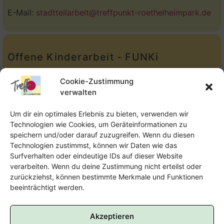
E-Mail:
stadtteilarbeit@treffpunkt-roethelheimpark.de
Offene Kinderarbeit - FUNKi
Tel.:
Telefon: 09131-610749
Cookie-Zustimmung
verwalten
E-Mail:
oka@treffpunkt-roethelheimpark.de
Um dir ein optimales Erlebnis zu bieten, verwenden wir
Technologien wie Cookies, um Geräteinformationen zu
speichern und/oder darauf zuzugreifen. Wenn du diesen
Offene Jugendarbeit - Easthouse
Technologien zustimmst, können wir Daten wie das
Surfverhalten oder eindeutige IDs auf dieser Website
Tel:
09131–302259
verarbeiten. Wenn du deine Zustimmung nicht erteilst oder
zurückziehst, können bestimmte Merkmale und Funktionen
E-Mail:
oja@treffpunkt-roethelheimpark.de
beeinträchtigt werden.
Akzeptieren