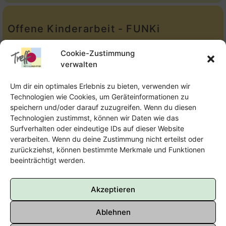
Offene Kinderarbeit - FUNKi
Tel.:
Telefon: 09131-610749
Cookie-Zustimmung
verwalten
E-Mail:
oka@treffpunkt-roethelheimpark.de
Um dir ein optimales Erlebnis zu bieten, verwenden wir
Technologien wie Cookies, um Geräteinformationen zu
speichern und/oder darauf zuzugreifen. Wenn du diesen
Offene Jugendarbeit - Easthouse
Technologien zustimmst, können wir Daten wie das
Surfverhalten oder eindeutige IDs auf dieser Website
Tel:
09131–302259
verarbeiten. Wenn du deine Zustimmung nicht erteilst oder
zurückziehst, können bestimmte Merkmale und Funktionen
E-Mail:
oja@treffpunkt-roethelheimpark.de
beeinträchtigt werden.
Akzeptieren
Ablehnen