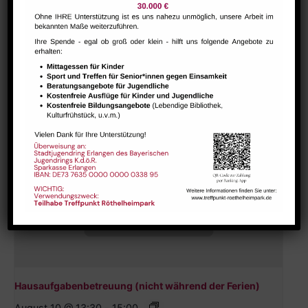
Bharathanatiyam Kindertanzgruppe
August 9 @ 10:00
-
12:00
Hausaufgabenbetreuung (nicht während der Ferien)
August 10 @ 13:30
-
15:00