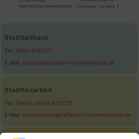
Last-Minute-
Weihnachtsgeschenke basteln
Kleinkinder – so geht’s
Stadtteilhaus
Tel.:
09131-9232777
E-Mail:
leitung@treffpunkt-roethelheimpark.de
Stadtteilarbeit
Tel.:
Telefon: 09131-9232779
E-Mail:
stadtteilarbeit@treffpunkt-roethelheimpark.de