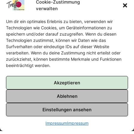
Cookie-Zustimmung
Offene Kinderarbeit - FUNKi
verwalten
Tel.:
Telefon: 09131-610749
Um dir ein optimales Erlebnis zu bieten, verwenden wir
E-Mail:
oka@treffpunkt-roethelheimpark.de
Technologien wie Cookies, um Geräteinformationen zu
speichern und/oder darauf zuzugreifen. Wenn du diesen
Technologien zustimmst, können wir Daten wie das
Surfverhalten oder eindeutige IDs auf dieser Website
Offene Jugendarbeit - Easthouse
verarbeiten. Wenn du deine Zustimmung nicht erteilst oder
zurückziehst, können bestimmte Merkmale und Funktionen
beeinträchtigt werden.
Tel:
09131–302259
E-Mail:
oja@treffpunkt-roethelheimpark.de
Akzeptieren
Ablehnen
Einstellungen ansehen
Impressum
Impressum