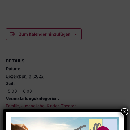
Zum Kalender hinzufügen
DETAILS
Datum:
Dezember 10, 2023
Zeit:
15:00 - 16:00
Veranstaltungskategorien:
Familie
,
Jugendliche
,
Kinder
,
Theater