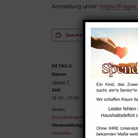
Anmeldung unter:
https://fraga
Zum Kalender hinzufügen
DETAILS
VERANST
Datum:
Werkraum 
Januar 7
Zeit:
18:30 - 21:00
Serien:
EinDollarBrille-Werkstatt
Veranstaltungskategorie:
kostenlos