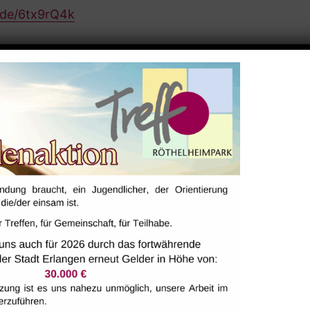
b.de/6tx9rQ4k
ALTUNGSORT
106