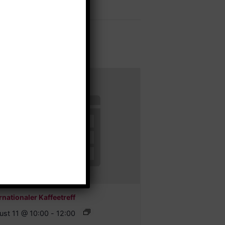
rnationaler Kaffeetreff
ust 11 @ 10:00
-
12:00