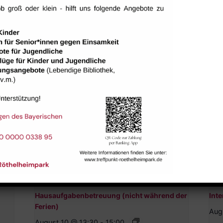
tungen
Hausaufgabenbetreuung (nicht während der
Inte
Ferien)
Aug
August 10 @ 13:30
-
15:00