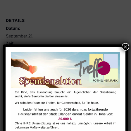
DETAILS
Datum:
September 21
Zeit:
10:00 - 12:30
Serien:
Eltern-Kind-Gruppe
VERANSTALTUNGSORT
Eltern-Kind Raum
GESTALT – Bewegung für Körper,
Morgentreff für
Menschen ab 60 Jahren
Geist und Seele älterer Menschen