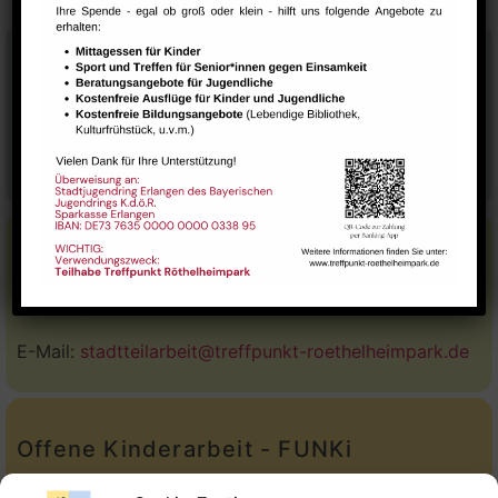
Stadtteilhaus
Tel.:
09131-9232777
E-Mail:
leitung@treffpunkt-roethelheimpark.de
Stadtteilarbeit
Tel.:
Telefon: 09131-9232779
E-Mail:
stadtteilarbeit@treffpunkt-roethelheimpark.de
Offene Kinderarbeit - FUNKi
Tel.:
Telefon: 09131-610749