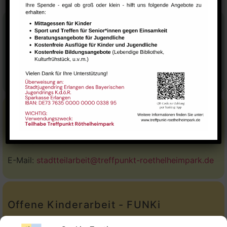
Stadtteilhaus
Tel.:
09131-9232777
E-Mail:
leitung@treffpunkt-roethelheimpark.de
Stadtteilarbeit
Tel.:
Telefon: 09131-9232779
E-Mail:
stadtteilarbeit@treffpunkt-roethelheimpark.de
Offene Kinderarbeit - FUNKi
Tel.:
Telefon: 09131-610749