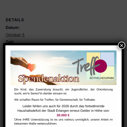
DETAILS
Datum:
Oktober 5
Zeit:
10:00 - 12:30
Serien:
Eltern-Kind-Gruppe
VERANSTALTUNGSORT
Eltern-Kind Raum
GESTALT – Bewegung für Körper,
Morgentreff für
Menschen ab 60 Jahren
Geist und Seele älterer Menschen