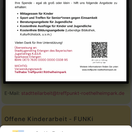
Stadtteilhaus
Tel.:
09131-9232777
E-Mail:
leitung@treffpunkt-roethelheimpark.de
Stadtteilarbeit
Tel.:
Telefon: 09131-9232779
E-Mail:
stadtteilarbeit@treffpunkt-roethelheimpark.de
Offene Kinderarbeit - FUNKi
Tel.:
Telefon: 09131-610749