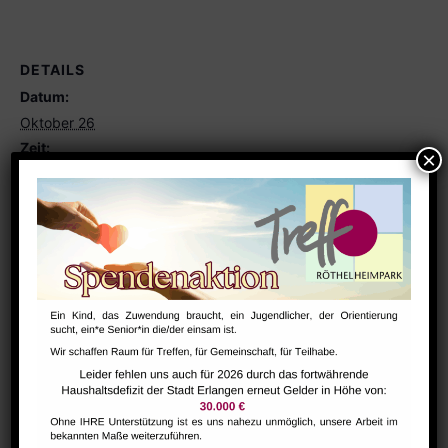
DETAILS
Datum:
Oktober 26
Zeit:
10:00 - 12:30
Serien:
Eltern-Kind-Gruppe
VERANSTALTUNGSORT
Eltern-Kind Raum
GESTALT – Bewegung für Körper,
Morgentreff für
Menschen ab 60 Jahren
Geist und Seele älterer Menschen