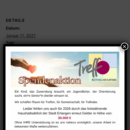
DETAILS
Datum:
Januar 11, 2027
Zeit:
10:00 - 12:30
Serien:
Eltern-Kind-Gruppe
VERANSTALTUNGSORT
Eltern-Kind Raum
GESTALT – Bewegung für Körper,
Morgentreff für
Menschen ab 60 Jahren
Geist und Seele älterer Menschen