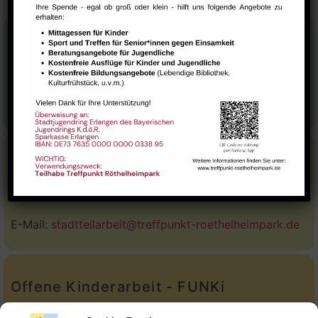
Stadtteilhaus
Tel.:
09131-9232777
E-Mail:
leitung@treffpunkt-roethelheimpark.de
Stadtteilarbeit
Tel.:
Telefon: 09131-9232779
E-Mail:
stadtteilarbeit@treffpunkt-roethelheimpark.de
Offene Kinderarbeit - FUNKi
Tel.:
Telefon: 09131-610749