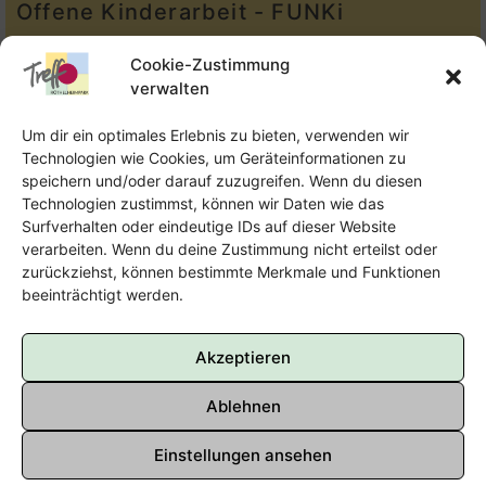
Offene Kinderarbeit - FUNKi
Tel.:
Telefon: 09131-610749
Cookie-Zustimmung
verwalten
E-Mail:
oka@treffpunkt-roethelheimpark.de
Um dir ein optimales Erlebnis zu bieten, verwenden wir
Technologien wie Cookies, um Geräteinformationen zu
speichern und/oder darauf zuzugreifen. Wenn du diesen
Offene Jugendarbeit - Easthouse
Technologien zustimmst, können wir Daten wie das
Surfverhalten oder eindeutige IDs auf dieser Website
Tel:
09131–302259
verarbeiten. Wenn du deine Zustimmung nicht erteilst oder
zurückziehst, können bestimmte Merkmale und Funktionen
E-Mail:
oja@treffpunkt-roethelheimpark.de
beeinträchtigt werden.
Akzeptieren
Ablehnen
Einstellungen ansehen