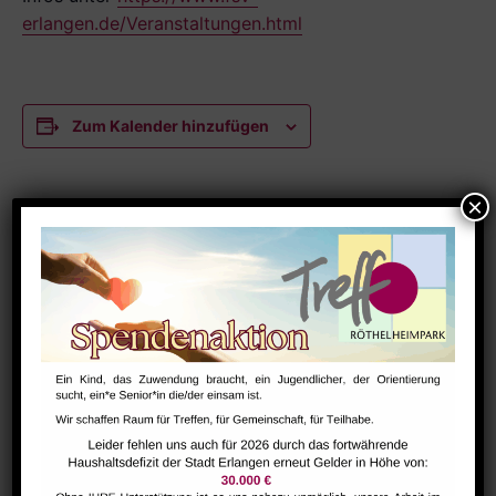
erlangen.de/Veranstaltungen.html
Zum Kalender hinzufügen
DETAILS
Datum:
Januar 23
Zeit:
15:00 - 18:00
VERANSTALTUNGSORT
Raum 102
Bharathanatiyam
Hausaufgabenbetreuung (nicht