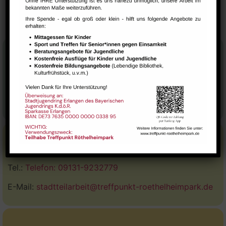
während der Ferien)
Kindertanzgruppe
Stadtteilhaus
Tel.:
09131-9232777
E-Mail:
leitung@treffpunkt-roethelheimpark.de
Stadtteilarbeit
Tel.:
Telefon: 09131-9232779
E-Mail:
stadtteilarbeit@treffpunkt-roethelheimpark.de