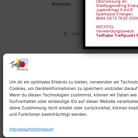
roethelheimp
Kostenlos
Von der Milch zum Brei
Stadtteilhaus
Stadtteilar
Tel.:
09131-9232777
Tel.:
Telefon: 
Um dir ein optimales Erlebnis zu bieten, verwenden wir Technol
Cookies, um Geräteinformationen zu speichern und/oder darauf
E-Mail:
leitung@treffpunkt-
E-Mail:
Wenn du diesen Technologien zustimmst, können wir Daten wie
roethelheimpark.de
stadtteilarbeit
Surfverhalten oder eindeutige IDs auf dieser Website verarbeit
roethelheimpar
deine Zustimmung nicht erteilst oder zurückziehst, können be
und Funktionen beeinträchtigt werden.
Impressum
Impressum
Impress