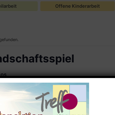
ilarbeit
Offene Kinderarbeit
tgefunden.
ndschaftsspiel
LOS
 alle zwischen 12 und 25 Jahren!
ler:innen? Wir oder der Jugendtreff Fuxx?
g, 10.10.2023 um 18:00 Uhr gibt es ein Freundschaft
e.