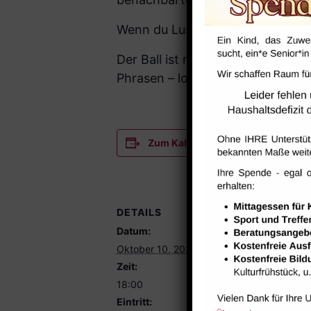
Wenn du Lust hast mitzuspielen, 
Der Ball ist rund, ein Spiel dau
Phrasen – los geht´s!
Zum Kalender hinzufügen
DETAILS
VERANSTA
Datum:
Jugendtreff 
Telefon
Oktober 10, 2023
0913130225
Zeit:
E-Mail
18:00
oja@treffpun
Eintritt: