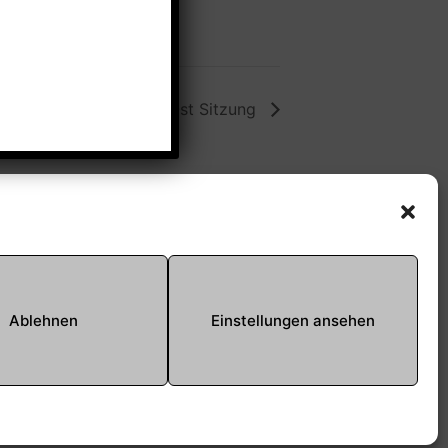
Stadtteilbeirat Ost Sitzung
Offene Jugendarbeit -
Easthouse
Tel:
09131–302259
E-Mail:
oja@treffpunkt-
Ablehnen
Einstellungen ansehen
roethelheimpark.de