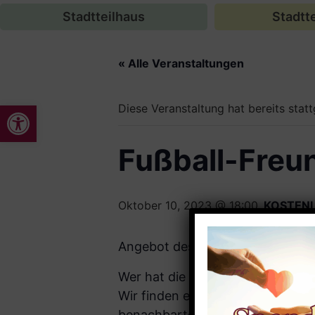
Stadtteilhaus
Stadtte
« Alle Veranstaltungen
Werkzeugleiste öffnen
Diese Veranstaltung hat bereits stat
Fußball-Freu
Oktober 10, 2023 @ 18:00
KOSTEN
Angebot des Jugendtreff 052 für
Wer hat die besseren Fußballspie
Wir finden es heraus: am Diensta
benachbarten Georg-Zahn-Schul