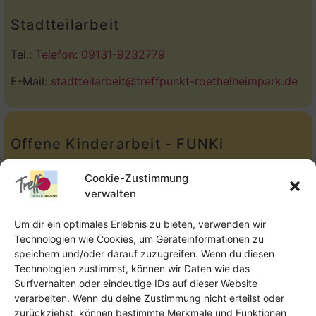
Stadtteilarbeit
Tel.:
Telefon: 09131-9232779
E-Mail:
stadtteilarbeit@treffpunkt-roethelheimpark.de
Offene Kinderarbeit - FUNKi
Tel.:
Telefon: 09131-610749
Cookie-Zustimmung
verwalten
E-Mail:
oka@treffpunkt-roethelheimpark.de
Um dir ein optimales Erlebnis zu bieten, verwenden wir
Technologien wie Cookies, um Geräteinformationen zu
speichern und/oder darauf zuzugreifen. Wenn du diesen
Offene Jugendarbeit - Easthouse
Technologien zustimmst, können wir Daten wie das
Surfverhalten oder eindeutige IDs auf dieser Website
Tel:
09131–302259
verarbeiten. Wenn du deine Zustimmung nicht erteilst oder
zurückziehst, können bestimmte Merkmale und Funktionen