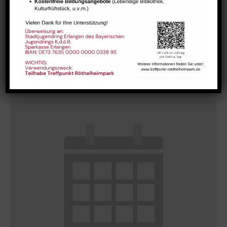
Bharathanatiyam Kindertanzgruppe
August 9 @ 10:00
-
12:00