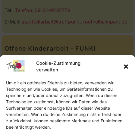
Tel.:
Telefon: 09131-9232779
E-Mail:
stadtteilarbeit@treffpunkt-roethelheimpark.de
Offene Kinderarbeit - FUNKi
Tel.:
Telefon: 09131-610749
Cookie-Zustimmung
verwalten
E-Mail:
oka@treffpunkt-roethelheimpark.de
Um dir ein optimales Erlebnis zu bieten, verwenden wir
Technologien wie Cookies, um Geräteinformationen zu
speichern und/oder darauf zuzugreifen. Wenn du diesen
Offene Jugendarbeit - Easthouse
Technologien zustimmst, können wir Daten wie das
Surfverhalten oder eindeutige IDs auf dieser Website
Tel:
09131–302259
verarbeiten. Wenn du deine Zustimmung nicht erteilst oder
zurückziehst, können bestimmte Merkmale und Funktionen
E-Mail:
oja@treffpunkt-roethelheimpark.de
beeinträchtigt werden.