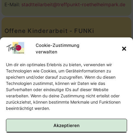
E-Mail:
stadtteilarbeit@treffpunkt-roethelheimpark.de
Offene Kinderarbeit - FUNKi
Tel.:
Telefon: 09131-610749
Cookie-Zustimmung
verwalten
E-Mail:
oka@treffpunkt-roethelheimpark.de
Um dir ein optimales Erlebnis zu bieten, verwenden wir
Technologien wie Cookies, um Geräteinformationen zu
speichern und/oder darauf zuzugreifen. Wenn du diesen
Offene Jugendarbeit - Easthouse
Technologien zustimmst, können wir Daten wie das
Surfverhalten oder eindeutige IDs auf dieser Website
Tel:
09131–302259
verarbeiten. Wenn du deine Zustimmung nicht erteilst oder
zurückziehst, können bestimmte Merkmale und Funktionen
E-Mail:
oja@treffpunkt-roethelheimpark.de
beeinträchtigt werden.
Akzeptieren