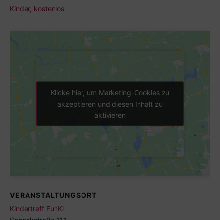
Kinder
,
kostenlos
Klicke hier, um Marketing-Cookies zu
Klicke hier, um Marketing-Cookies zu
akzeptieren und diesen Inhalt zu
akzeptieren und diesen Inhalt zu
aktivieren
aktivieren
VERANSTALTUNGSORT
Kindertreff FunKi
Schenkstraße 111