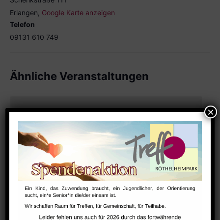
Erlangen
,
Google Karte anzeigen
Telefon
09131 610 749
Ähnliche Veranstaltungen