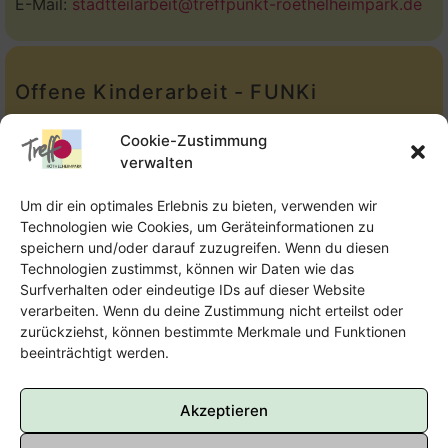
E-Mail:
stadtteilarbeit@treffpunkt-roethelheimpark.de
Offene Kinderarbeit - FUNKi
Tel.:
Telefon: 09131-610749
Cookie-Zustimmung
verwalten
E-Mail:
oka@treffpunkt-roethelheimpark.de
Um dir ein optimales Erlebnis zu bieten, verwenden wir
Technologien wie Cookies, um Geräteinformationen zu
speichern und/oder darauf zuzugreifen. Wenn du diesen
Offene Jugendarbeit - Easthouse
Technologien zustimmst, können wir Daten wie das
Surfverhalten oder eindeutige IDs auf dieser Website
Tel:
09131–302259
verarbeiten. Wenn du deine Zustimmung nicht erteilst oder
zurückziehst, können bestimmte Merkmale und Funktionen
E-Mail:
oja@treffpunkt-roethelheimpark.de
beeinträchtigt werden.
Akzeptieren