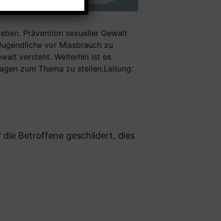
eben. Prävention sexueller Gewalt
 Jugendliche vor Missbrauch zu
alt versteht. Weiterhin ist es
Fragen zum Thema zu stellen.
Leitung:
die Betroffene geschildert, dies