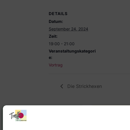
DETAILS
Datum:
September 24, 2024
Zeit:
19:00 - 21:00
Veranstaltungskategori
e:
Vortrag
Die Strickhexen
Stadtteilhaus
Stadtteilar