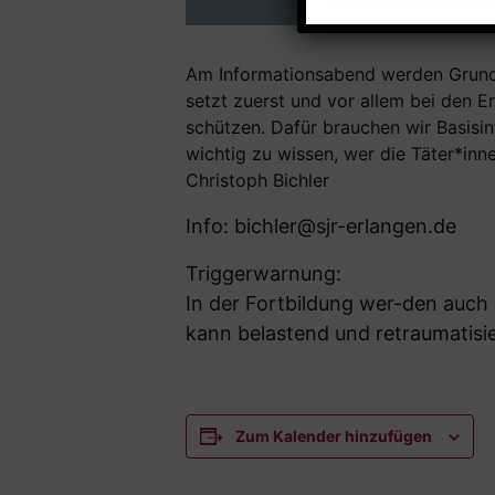
Am Informationsabend werden Grundi
setzt zuerst und vor allem bei den E
schützen. Dafür brauchen wir Basisin
wichtig zu wissen, wer die Täter*inn
Christoph Bichler
Info: bichler@sjr-erlangen.de
Triggerwarnung:
In der Fortbildung wer-den auch 
kann belastend und retraumatisie
Zum Kalender hinzufügen