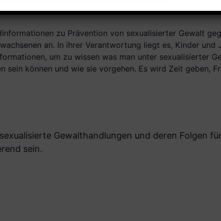
nformationen zu Prävention von sexualisierter Gewalt geg
rwachsenen an. In ihrer Verantwortung liegt es, Kinder und
formationen, um zu wissen was man unter sexualisierter Gew
en sein können und wie sie vorgehen. Es wird Zeit geben, 
sexualisierte Gewalthandlungen und deren Folgen für 
rend sein.