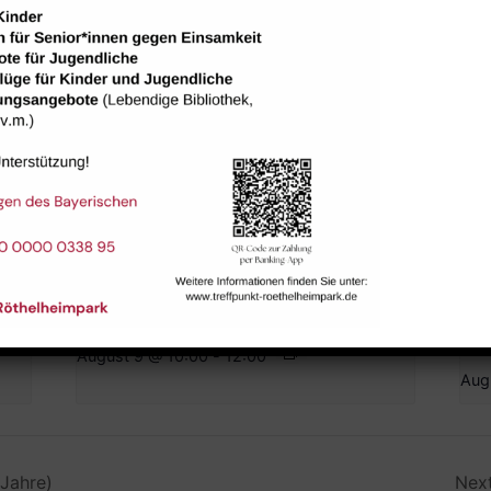
 der
Bharathanatiyam Kindertanzgruppe
Hau
Feri
August 9 @ 10:00
-
12:00
Aug
Jahre)
Nex