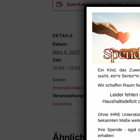
Zum Kalender hinzufügen
DETAILS
VERANST
Datum:
Foyer
März 9, 2027
Zeit:
10:00 - 12:00
Serien:
Internationaler Kaffeetreff
Veranstaltungskategorie:
kostenlos
Ähnliche Veranstal