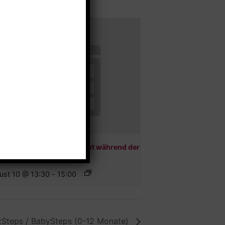
saufgabenbetreuung (nicht während der
en)
ust 10 @ 13:30
-
15:00
tSteps / BabySteps (0-12 Monate)