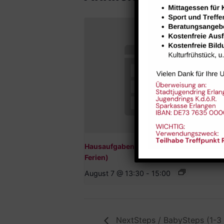
Hausaufgabenbetreuung (nicht während
Ferien)
August 7 @ 13:30
-
15:00
NextSteps / BabySteps (1-3 