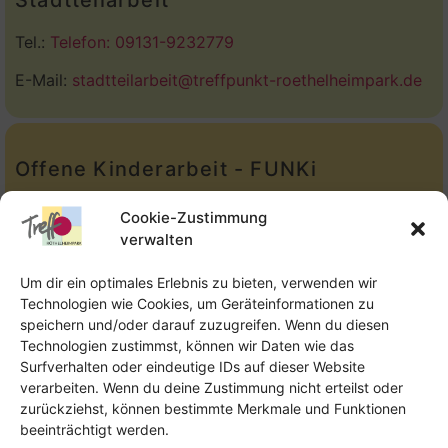
Tel.:
Telefon: 09131-9232779
E-Mail:
stadtteilarbeit@treffpunkt-roethelheimpark.de
Offene Kinderarbeit - FUNKi
Tel.:
Telefon: 09131-610749
Cookie-Zustimmung
verwalten
E-Mail:
oka@treffpunkt-roethelheimpark.de
Um dir ein optimales Erlebnis zu bieten, verwenden wir
Technologien wie Cookies, um Geräteinformationen zu
speichern und/oder darauf zuzugreifen. Wenn du diesen
Offene Jugendarbeit - Easthouse
Technologien zustimmst, können wir Daten wie das
Surfverhalten oder eindeutige IDs auf dieser Website
Tel:
09131–302259
verarbeiten. Wenn du deine Zustimmung nicht erteilst oder
zurückziehst, können bestimmte Merkmale und Funktionen
E-Mail:
oja@treffpunkt-roethelheimpark.de
beeinträchtigt werden.