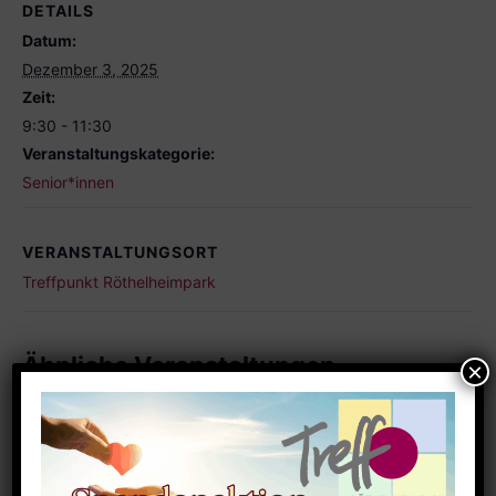
DETAILS
Datum:
Dezember 3, 2025
Zeit:
9:30 - 11:30
Veranstaltungskategorie:
Senior*innen
VERANSTALTUNGSORT
Treffpunkt Röthelheimpark
Ähnliche Veranstaltungen