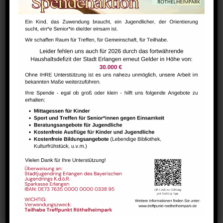
Tanz mit bleib fit! – für Senior*innen ab „60+“
August 12 @ 9:45
-
11:15