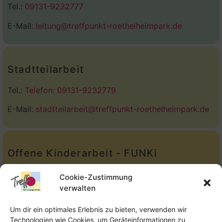
Tel.:
09131-9232777
E-Mail:
leitung@treffpunkt-roethelheimpark.de
Stadtteilarbeit
Tel.:
Telefon: 09131-9232779
E-Mail:
stadtteilarbeit@treffpunkt-roethelheimpark.de
Offene Kinderarbeit - FUNKi
Tel.:
Telefon: 09131-610749
Cookie-Zustimmung
verwalten
E-Mail:
oka@treffpunkt-roethelheimpark.de
Um dir ein optimales Erlebnis zu bieten, verwenden wir
Technologien wie Cookies, um Geräteinformationen zu