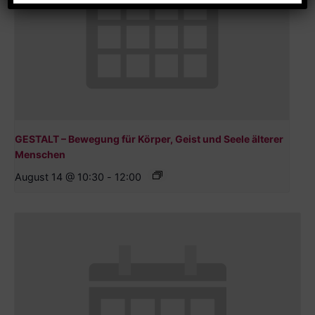
GESTALT – Bewegung für Körper, Geist und Seele älterer
Menschen
August 14 @ 10:30
-
12:00