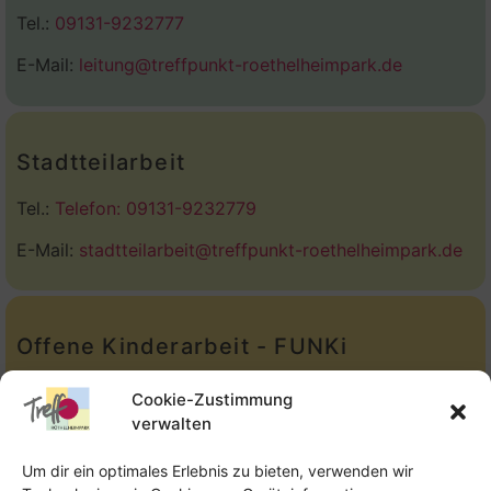
Tel.:
09131-9232777
E-Mail:
leitung@treffpunkt-roethelheimpark.de
Stadtteilarbeit
Tel.:
Telefon: 09131-9232779
E-Mail:
stadtteilarbeit@treffpunkt-roethelheimpark.de
Offene Kinderarbeit - FUNKi
Tel.:
Telefon: 09131-610749
Cookie-Zustimmung
verwalten
E-Mail:
oka@treffpunkt-roethelheimpark.de
Um dir ein optimales Erlebnis zu bieten, verwenden wir