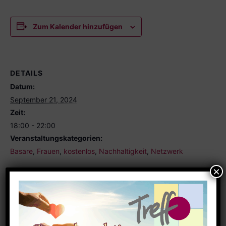
Zum Kalender hinzufügen
DETAILS
Datum:
September 21, 2024
Zeit:
18:00 - 22:00
Veranstaltungskategorien:
Basare
,
Frauen
,
kostenlos
,
Nachhaltigkeit
,
Netzwerk
Ähnliche Veranstaltungen