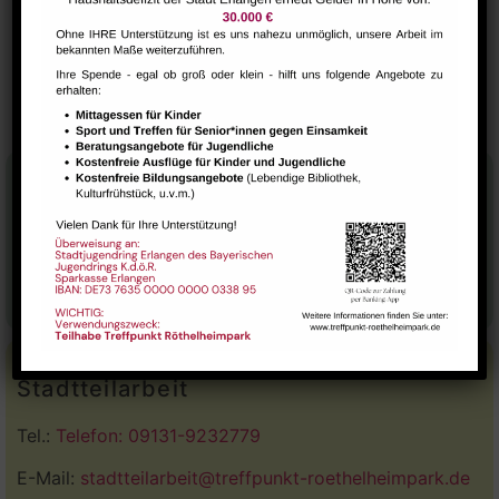
VERANSTALTUNGSORT
Eltern-Kind Raum
Wollmäuse
Deutsch-Bistro
Stadtteilhaus
Tel.:
09131-9232777
E-Mail:
leitung@treffpunkt-roethelheimpark.de
Stadtteilarbeit
Tel.:
Telefon: 09131-9232779
E-Mail:
stadtteilarbeit@treffpunkt-roethelheimpark.de