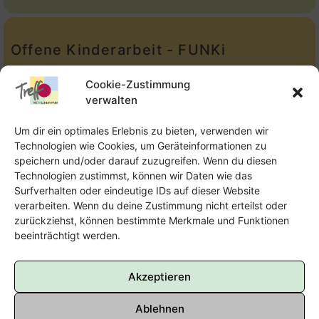
Offene Kinderarbeit - FUNKi
Tel.:
Telefon: 09131-610749
Cookie-Zustimmung
verwalten
E-Mail:
oka@treffpunkt-roethelheimpark.de
Um dir ein optimales Erlebnis zu bieten, verwenden wir
Technologien wie Cookies, um Geräteinformationen zu
speichern und/oder darauf zuzugreifen. Wenn du diesen
Offene Jugendarbeit - Easthouse
Technologien zustimmst, können wir Daten wie das
Surfverhalten oder eindeutige IDs auf dieser Website
Tel:
09131–302259
verarbeiten. Wenn du deine Zustimmung nicht erteilst oder
zurückziehst, können bestimmte Merkmale und Funktionen
E-Mail:
oja@treffpunkt-roethelheimpark.de
beeinträchtigt werden.
Akzeptieren
Ablehnen