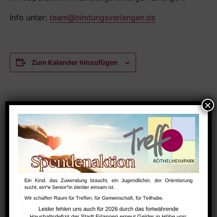
Info unter:
team@bindungsverlangen.de
Zum Kalender hinzufügen
DETAILS
Datum:
März 4
Zeit:
15:30 - 16:45
Serien:
NextSteps (1-3 Jahre)