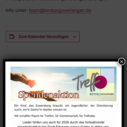
Info unter:
team@bindungsverlangen.de
Zum Kalender hinzufügen
DETAILS
Datum:
August 5
Zeit:
15:30 - 16:45
Serien:
NextSteps (1-3 Jahre)