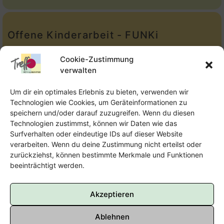
Offene Kinderarbeit - FUNKi
Tel.:
Telefon: 09131-610749
Cookie-Zustimmung
verwalten
E-Mail:
oka@treffpunkt-roethelheimpark.de
Um dir ein optimales Erlebnis zu bieten, verwenden wir
Technologien wie Cookies, um Geräteinformationen zu
speichern und/oder darauf zuzugreifen. Wenn du diesen
Offene Jugendarbeit - Easthouse
Technologien zustimmst, können wir Daten wie das
Surfverhalten oder eindeutige IDs auf dieser Website
Tel:
09131–302259
verarbeiten. Wenn du deine Zustimmung nicht erteilst oder
zurückziehst, können bestimmte Merkmale und Funktionen
E-Mail:
oja@treffpunkt-roethelheimpark.de
beeinträchtigt werden.
Akzeptieren
Ablehnen