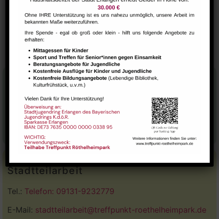
VERANSTALTUNGSORT
Eltern-Kind Raum
Wollmäuse
Deutsch-Bistro
Stadtteilhaus
Tel.:
09131-9232777
E-Mail:
leitung@treffpunkt-roethelheimpark.de
Stadtteilarbeit
Tel.:
Telefon: 09131-9232779
E-Mail:
stadtteilarbeit@treffpunkt-roethelheimpark.de