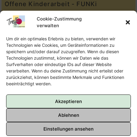
Offene Kinderarbeit - FUNKi
Tel.:
Telefon: 09131-610749
Cookie-Zustimmung
verwalten
E-Mail:
oka@treffpunkt-roethelheimpark.de
Um dir ein optimales Erlebnis zu bieten, verwenden wir
Technologien wie Cookies, um Geräteinformationen zu
speichern und/oder darauf zuzugreifen. Wenn du diesen
Offene Jugendarbeit - Easthouse
Technologien zustimmst, können wir Daten wie das
Surfverhalten oder eindeutige IDs auf dieser Website
Tel:
09131–302259
verarbeiten. Wenn du deine Zustimmung nicht erteilst oder
zurückziehst, können bestimmte Merkmale und Funktionen
E-Mail:
oja@treffpunkt-roethelheimpark.de
beeinträchtigt werden.
Akzeptieren
Ablehnen
Einstellungen ansehen