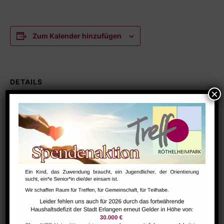
Zum Kalender hinzufügen
DETAILS
Datum:
September 16
Zeit:
15:30 - 16:45
Serien:
NextSteps (1-3 Jahre)
VERANSTALTUNGSORT
Eltern-Kind Raum