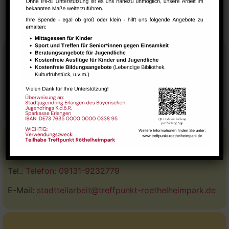
Wollmäuse
Deutsch-Bistro
Stadtteilhaus
Tel.:
09131-9232777
E-Mail:
leitung@treffpunkt-roethelheimpark.de
Stadtteilarbeit
Tel.:
Telefon: 09131-9232779
E-Mail:
stadtteilarbeit@treffpunkt-roethelheimpark.de