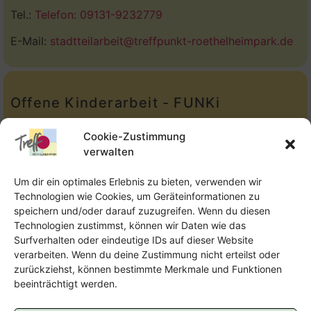
Tel.:
Telefon: 09131-9232779
E-Mail:
stadtteilarbeit@treffpunkt-roethelheimpark.de
Offene Kinderarbeit - FUNKi
Tel.:
Telefon: 09131-610749
Cookie-Zustimmung
verwalten
E-Mail:
oka@treffpunkt-roethelheimpark.de
Um dir ein optimales Erlebnis zu bieten, verwenden wir
Technologien wie Cookies, um Geräteinformationen zu
speichern und/oder darauf zuzugreifen. Wenn du diesen
Offene Jugendarbeit - Easthouse
Technologien zustimmst, können wir Daten wie das
Surfverhalten oder eindeutige IDs auf dieser Website
Tel:
09131–302259
verarbeiten. Wenn du deine Zustimmung nicht erteilst oder
zurückziehst, können bestimmte Merkmale und Funktionen
E-Mail:
oja@treffpunkt-roethelheimpark.de
beeinträchtigt werden.