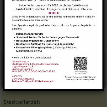
VERANSTALTUNGSORT
Raum 112
SuppKultur – gemütlicher
Internationaler
Kaffeetreff
Suppenschmaus
Stadtteilhaus
Tel.:
09131-9232777
E-Mail:
leitung@treffpunkt-roethelheimpark.de
Stadtteilarbeit