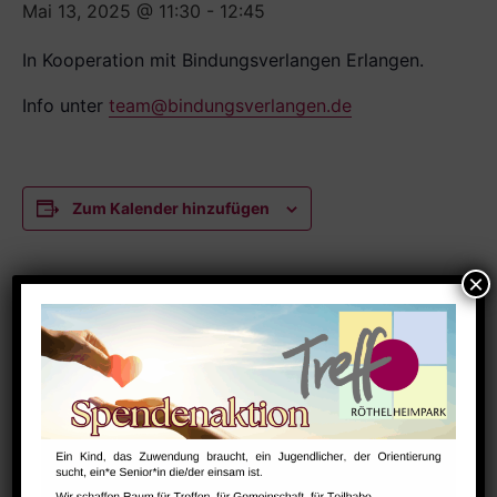
Mai 13, 2025 @ 11:30
-
12:45
In Kooperation mit Bindungsverlangen Erlangen.
Info unter
team@bindungsverlangen.de
Zum Kalender hinzufügen
DETAILS
Datum:
Mai 13, 2025
Zeit:
11:30 - 12:45
Serien:
NextSteps / BabySteps (1-3 Jahre)