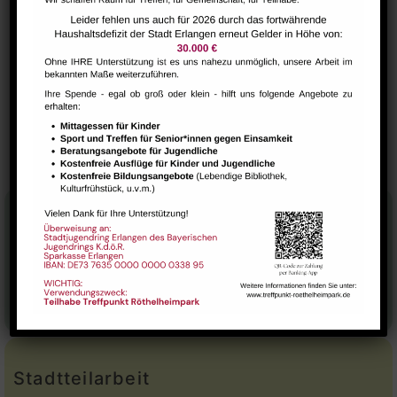
VERANSTALTUNGSORT
Raum 112
SuppKultur – gemütlicher
Internationaler
Kaffeetreff
Suppenschmaus
Stadtteilhaus
Tel.:
09131-9232777
E-Mail:
leitung@treffpunkt-roethelheimpark.de
Stadtteilarbeit