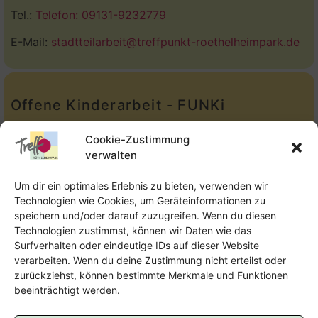
Tel.:
Telefon: 09131-9232779
E-Mail:
stadtteilarbeit@treffpunkt-roethelheimpark.de
Offene Kinderarbeit - FUNKi
Tel.:
Telefon: 09131-610749
Cookie-Zustimmung
verwalten
E-Mail:
oka@treffpunkt-roethelheimpark.de
Um dir ein optimales Erlebnis zu bieten, verwenden wir
Technologien wie Cookies, um Geräteinformationen zu
speichern und/oder darauf zuzugreifen. Wenn du diesen
Offene Jugendarbeit - Easthouse
Technologien zustimmst, können wir Daten wie das
Surfverhalten oder eindeutige IDs auf dieser Website
Tel:
09131–302259
verarbeiten. Wenn du deine Zustimmung nicht erteilst oder
zurückziehst, können bestimmte Merkmale und Funktionen
E-Mail:
oja@treffpunkt-roethelheimpark.de
beeinträchtigt werden.