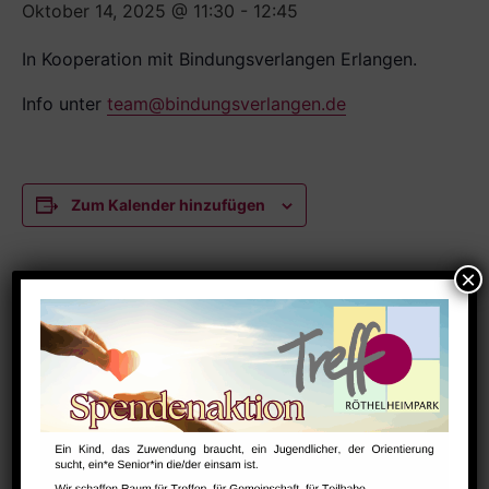
Oktober 14, 2025 @ 11:30
-
12:45
In Kooperation mit Bindungsverlangen Erlangen.
Info unter
team@bindungsverlangen.de
Zum Kalender hinzufügen
DETAILS
Datum:
Oktober 14, 2025
Zeit:
11:30 - 12:45
Serien:
NextSteps / BabySteps (1-3 Jahre)