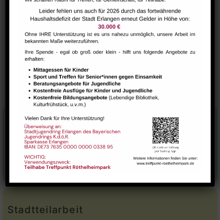
VERANSTALTUNGSORT
Raum 112
SuppKultur – gemütlicher
NextSteps / BabySteps (1-
3 Jahre)
Suppenschmaus
Stadtteilhaus
Tel.:
09131-9232777
E-Mail:
leitung@treffpunkt-roethelheimpark.de
Stadtteilarbeit