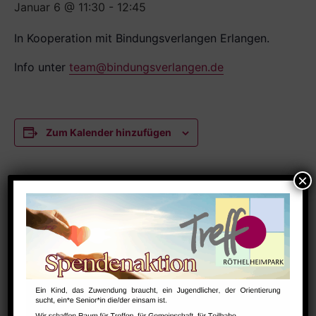
Januar 6 @ 11:30
-
12:45
In Kooperation mit Bindungsverlangen Erlangen.
Info unter
team@bindungsverlangen.de
Zum Kalender hinzufügen
DETAILS
Datum:
Januar 6
Zeit:
11:30 - 12:45
Serien:
NextSteps / BabySteps (1-3 Jahre)