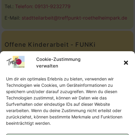
Tel.:
Telefon: 09131-9232779
E-Mail:
stadtteilarbeit@treffpunkt-roethelheimpark.de
Offene Kinderarbeit - FUNKi
Tel.:
Telefon: 09131-610749
Cookie-Zustimmung
verwalten
E-Mail:
oka@treffpunkt-roethelheimpark.de
Um dir ein optimales Erlebnis zu bieten, verwenden wir
Technologien wie Cookies, um Geräteinformationen zu
speichern und/oder darauf zuzugreifen. Wenn du diesen
Offene Jugendarbeit - Easthouse
Technologien zustimmst, können wir Daten wie das
Surfverhalten oder eindeutige IDs auf dieser Website
Tel:
09131–302259
verarbeiten. Wenn du deine Zustimmung nicht erteilst oder
zurückziehst, können bestimmte Merkmale und Funktionen
E-Mail:
oja@treffpunkt-roethelheimpark.de
beeinträchtigt werden.