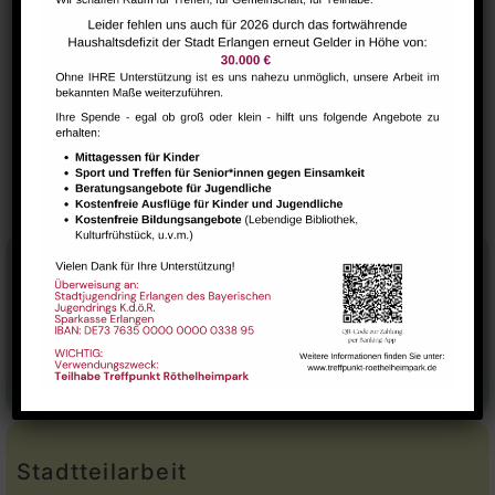
VERANSTALTUNGSORT
Raum 112
SuppKultur – gemütlicher
NextSteps / BabySteps (1-
3 Jahre)
Suppenschmaus
Stadtteilhaus
Tel.:
09131-9232777
E-Mail:
leitung@treffpunkt-roethelheimpark.de
Stadtteilarbeit