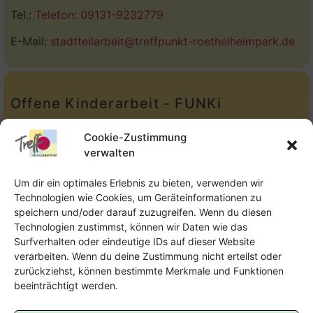
Tel.:
Telefon: 09131-9232779
E-Mail:
stadtteilarbeit@treffpunkt-roethelheimpark.de
Offene Kinderarbeit - FUNKi
Tel.:
Telefon: 09131-610749
Cookie-Zustimmung
verwalten
E-Mail:
oka@treffpunkt-roethelheimpark.de
Um dir ein optimales Erlebnis zu bieten, verwenden wir
Technologien wie Cookies, um Geräteinformationen zu
speichern und/oder darauf zuzugreifen. Wenn du diesen
Offene Jugendarbeit - Easthouse
Technologien zustimmst, können wir Daten wie das
Surfverhalten oder eindeutige IDs auf dieser Website
Tel:
09131–302259
verarbeiten. Wenn du deine Zustimmung nicht erteilst oder
zurückziehst, können bestimmte Merkmale und Funktionen
E-Mail:
oja@treffpunkt-roethelheimpark.de
beeinträchtigt werden.