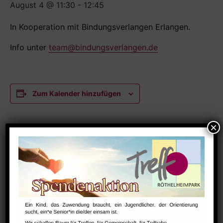
August 4 @ 11:30
-
12:45
In Kooperation mit Bindungsverlangen Erlangen.
Info unter
team@bindungsverlangen.de
Zum Kalender hinzufügen
DETAILS
Datum:
August 4
Zeit:
11:30 - 12:45
Serien:
NextSteps / BabySteps (1-3 Jahre)