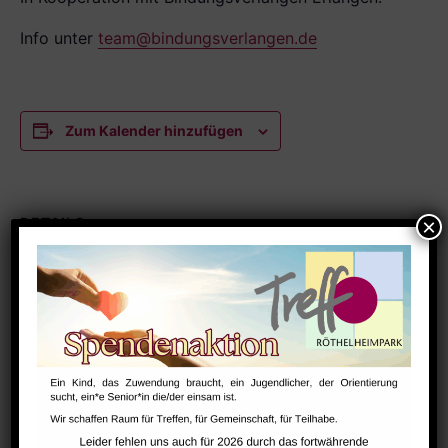
Info unter
team@bindungsverlangen.de
Zum Kalender hinzufügen
DETAILS
Datum:
September 1
Zeit:
11:30 - 12:45
Serien:
NextSteps / BabySteps (1-3 Jahre)