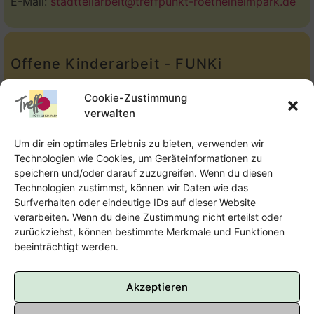
E-Mail:
stadtteilarbeit@treffpunkt-roethelheimpark.de
Offene Kinderarbeit - FUNKi
Tel.:
Telefon: 09131-610749
Cookie-Zustimmung
verwalten
E-Mail:
oka@treffpunkt-roethelheimpark.de
Um dir ein optimales Erlebnis zu bieten, verwenden wir
Technologien wie Cookies, um Geräteinformationen zu
speichern und/oder darauf zuzugreifen. Wenn du diesen
Offene Jugendarbeit - Easthouse
Technologien zustimmst, können wir Daten wie das
Surfverhalten oder eindeutige IDs auf dieser Website
Tel:
09131–302259
verarbeiten. Wenn du deine Zustimmung nicht erteilst oder
zurückziehst, können bestimmte Merkmale und Funktionen
E-Mail:
oja@treffpunkt-roethelheimpark.de
beeinträchtigt werden.
Akzeptieren