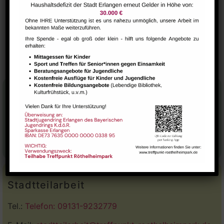
VERANSTALTUNGSORT
Raum 112
SuppKultur – gemütlicher
NextSteps / BabySteps (1-
3 Jahre)
Suppenschmaus
Stadtteilhaus
Tel.:
09131-9232777
E-Mail:
leitung@treffpunkt-roethelheimpark.de
Stadtteilarbeit
Tel.:
Telefon: 09131-9232779