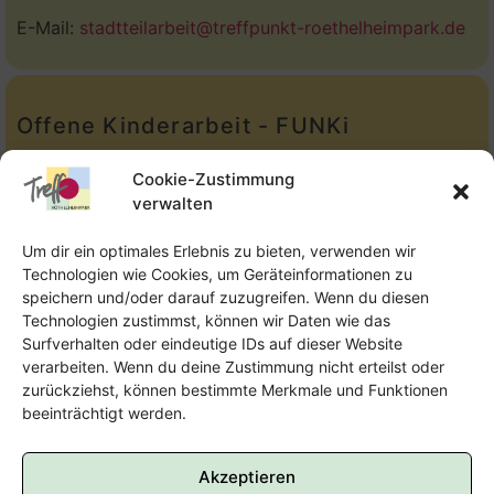
E-Mail:
stadtteilarbeit@treffpunkt-roethelheimpark.de
Offene Kinderarbeit - FUNKi
Tel.:
Telefon: 09131-610749
Cookie-Zustimmung
verwalten
E-Mail:
oka@treffpunkt-roethelheimpark.de
Um dir ein optimales Erlebnis zu bieten, verwenden wir
Technologien wie Cookies, um Geräteinformationen zu
speichern und/oder darauf zuzugreifen. Wenn du diesen
Offene Jugendarbeit - Easthouse
Technologien zustimmst, können wir Daten wie das
Surfverhalten oder eindeutige IDs auf dieser Website
Tel:
09131–302259
verarbeiten. Wenn du deine Zustimmung nicht erteilst oder
zurückziehst, können bestimmte Merkmale und Funktionen
E-Mail:
oja@treffpunkt-roethelheimpark.de
beeinträchtigt werden.
Akzeptieren