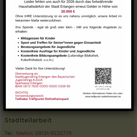
VERANSTALTUNGSORT
Raum 102
NextSteps / BabySteps (0-12
Yoga Kurs – Irene
Steinheimer
Monate)
Stadtteilhaus
Tel.:
09131-9232777
E-Mail:
leitung@treffpunkt-roethelheimpark.de
Stadtteilarbeit
Tel.:
Telefon: 09131-9232779