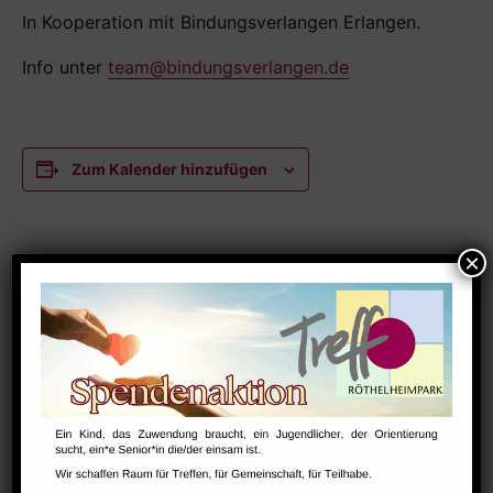
In Kooperation mit Bindungsverlangen Erlangen.
Info unter
team@bindungsverlangen.de
Zum Kalender hinzufügen
DETAILS
Datum:
Juni 16
Zeit:
9:30 - 10:45
Serien:
NextSteps / BabySteps (1-3 Jahre)