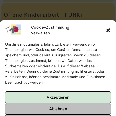
Offene Kinderarbeit - FUNKi
Tel.:
Telefon: 09131-610749
Cookie-Zustimmung
verwalten
E-Mail:
oka@treffpunkt-roethelheimpark.de
Um dir ein optimales Erlebnis zu bieten, verwenden wir
Technologien wie Cookies, um Geräteinformationen zu
speichern und/oder darauf zuzugreifen. Wenn du diesen
Offene Jugendarbeit - Easthouse
Technologien zustimmst, können wir Daten wie das
Surfverhalten oder eindeutige IDs auf dieser Website
Tel:
09131–302259
verarbeiten. Wenn du deine Zustimmung nicht erteilst oder
zurückziehst, können bestimmte Merkmale und Funktionen
E-Mail:
oja@treffpunkt-roethelheimpark.de
beeinträchtigt werden.
Akzeptieren
Ablehnen