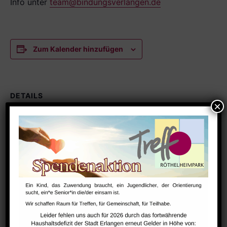
Info unter
team@bindungsverlangen.de
Zum Kalender hinzufügen
DETAILS
Datum:
August 18
Zeit:
9:30 - 10:45
Serien:
NextSteps / BabySteps (1-3 Jahre)
VERANSTALTUNGSORT
Raum 102