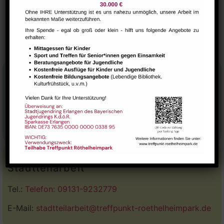
NextSteps / BabySteps (0-12
Yoga Kurs – Irene
Steinheimer
Monate)
Stadtteilhaus
Tel.:
09131-9232777
E-Mail:
leitung@treffpunkt-roethelheimpark.de
Stadtteilarbeit
Tel.:
Telefon: 09131-9232779
E-Mail:
stadtteilarbeit@treffpunkt-roethelheimpark.de