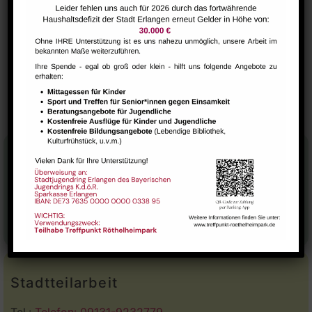
VERANSTALTUNGSORT
Saal
Morgentreff für
Selbstbehauptung und Selbstschutz
für Kinder (6-10 Jahre)
Menschen ab 60 Jahren
Stadtteilhaus
Tel.:
09131-9232777
E-Mail:
leitung@treffpunkt-roethelheimpark.de
Stadtteilarbeit
Tel.:
Telefon: 09131-9232779