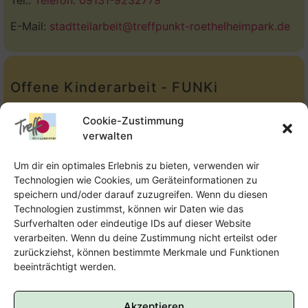
E-Mail:
stadtteilarbeit@treffpunkt-roethelheimpark.de
Offene Kinderarbeit - FUNKi
Tel.:
Telefon: 09131-610749
Cookie-Zustimmung
verwalten
E-Mail:
oka@treffpunkt-roethelheimpark.de
Um dir ein optimales Erlebnis zu bieten, verwenden wir
Technologien wie Cookies, um Geräteinformationen zu
speichern und/oder darauf zuzugreifen. Wenn du diesen
Offene Jugendarbeit - Easthouse
Technologien zustimmst, können wir Daten wie das
Surfverhalten oder eindeutige IDs auf dieser Website
Tel:
09131–302259
verarbeiten. Wenn du deine Zustimmung nicht erteilst oder
zurückziehst, können bestimmte Merkmale und Funktionen
E-Mail:
oja@treffpunkt-roethelheimpark.de
beeinträchtigt werden.
Akzeptieren