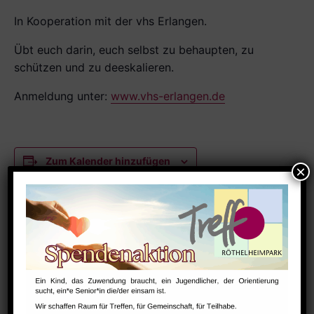
In Kooperation mit der vhs Erlangen.
Übt euch darin, euch selbst zu be­haupten, zu
schützen und zu dees­kalieren.
Anmeldung unter:
www.vhs-erlangen.de
Zum Kalender hinzufügen
DETAILS
Datum:
Mai 25, 2025
Zeit:
13:30 - 15:00