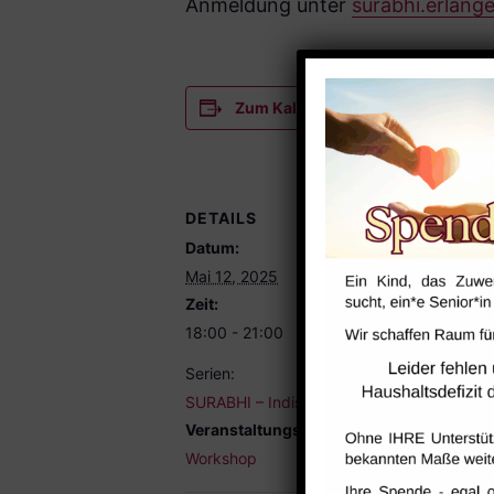
Anmeldung unter
surabhi.erlan
Zum Kalender hinzufügen
DETAILS
VERANST
Datum:
Küche / Fo
Mai 12, 2025
Zeit:
18:00 - 21:00
Serien:
SURABHI – Indische Küche
Veranstaltungskategorie:
Workshop