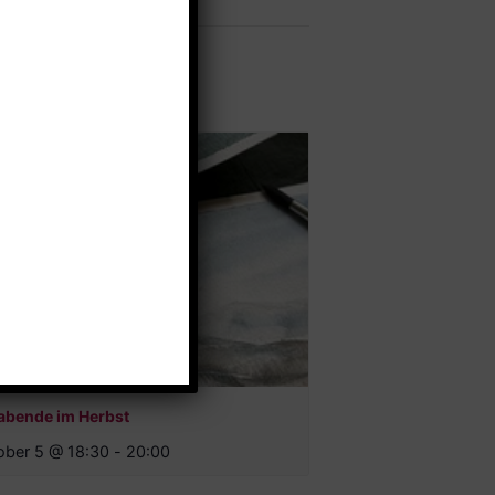
abende im Herbst
ober 5 @ 18:30
-
20:00