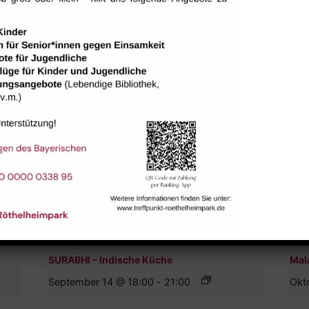
tungen
SURABHI – Indische Küche
Mal
September 14 @ 18:00
-
21:00
Okt