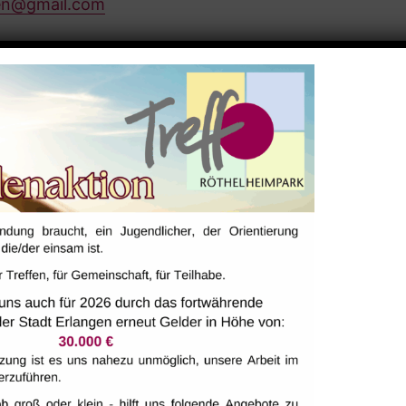
gen@gmail.com
ALTUNGSORT
yer