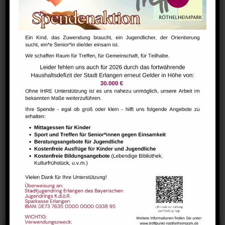
DETAILS
Datum:
Mai 28, 2025
Zeit:
9:45 - 11:15
Serien:
Tanz mit bleib fit! für Senioren ab „60+“
VERANSTALTUNGSORT
Saal
Gesundheits-Cafe
Yoga mit tibetischer Tradition (Qiong Gu)