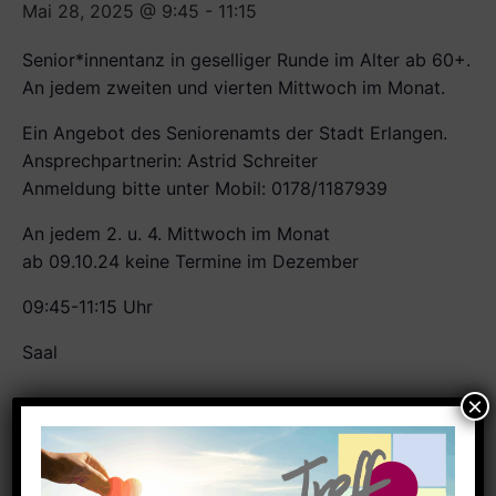
Mai 28, 2025 @ 9:45
-
11:15
Senior*innentanz in geselliger Runde im Alter ab 60+.
An jedem zweiten und vierten Mittwoch im Monat.
Ein Angebot des Seniorenamts der Stadt Erlangen.
Ansprechpartnerin: Astrid Schreiter
Anmeldung bitte unter Mobil: 0178/1187939
An jedem 2. u. 4. Mittwoch im Monat
ab 09.10.24 keine Termine im Dezember
09:45-11:15 Uhr
Saal
Zum Kalender hinzufügen