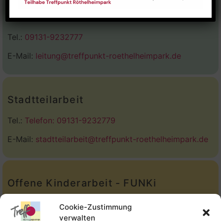
Stadtteilhaus
Tel.:
09131-9232777
E-Mail:
leitung@treffpunkt-roethelheimpark.de
Stadtteilarbeit
Tel.:
Telefon: 09131-9232779
E-Mail:
stadtteilarbeit@treffpunkt-roethelheimpark.de
Offene Kinderarbeit - FUNKi
Tel.:
Telefon: 09131-610749
Cookie-Zustimmung
verwalten