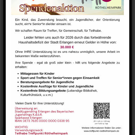
DETAILS
Datum:
Februar 26, 2025
Zeit:
9:45 - 11:15
Serien:
Tanz mit bleib fit! für Senioren ab „60+“
VERANSTALTUNGSORT
Saal
Deutsch-Bistro
Gesundheits-Cafe