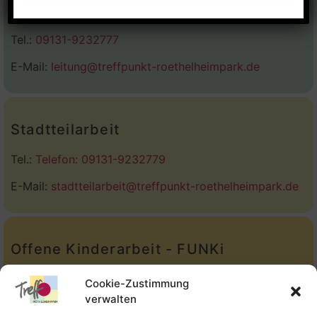
Stadtteilhaus
Tel.:
09131-9232777
E-Mail:
leitung@treffpunkt-roethelheimpark.de
Stadtteilarbeit
Tel.:
Telefon: 09131-9232779
E-Mail:
stadtteilarbeit@treffpunkt-roethelheimpark.de
Offene Kinderarbeit - FUNKi
Tel.:
Telefon: 09131-610749
Cookie-Zustimmung
verwalten
E-Mail:
oka@treffpunkt-roethelheimpark.de