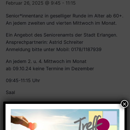
Februar 26, 2025 @ 9:45
-
11:15
Senior*innentanz in geselliger Runde im Alter ab 60+.
An jedem zweiten und vierten Mittwoch im Monat.
Ein Angebot des Seniorenamts der Stadt Erlangen.
Ansprechpartnerin: Astrid Schreiter
Anmeldung bitte unter Mobil: 0178/1187939
An jedem 2. u. 4. Mittwoch im Monat
ab 09.10.24 keine Termine im Dezember
09:45-11:15 Uhr
Saal
Zum Kalender hinzufügen