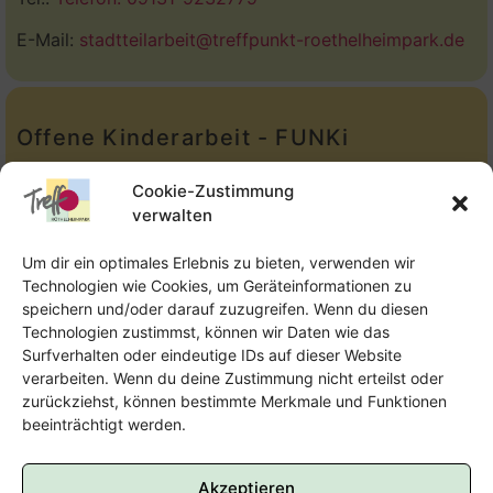
E-Mail:
stadtteilarbeit@treffpunkt-roethelheimpark.de
Offene Kinderarbeit - FUNKi
Tel.:
Telefon: 09131-610749
Cookie-Zustimmung
verwalten
E-Mail:
oka@treffpunkt-roethelheimpark.de
Um dir ein optimales Erlebnis zu bieten, verwenden wir
Technologien wie Cookies, um Geräteinformationen zu
speichern und/oder darauf zuzugreifen. Wenn du diesen
Offene Jugendarbeit - Easthouse
Technologien zustimmst, können wir Daten wie das
Surfverhalten oder eindeutige IDs auf dieser Website
Tel:
09131–302259
verarbeiten. Wenn du deine Zustimmung nicht erteilst oder
zurückziehst, können bestimmte Merkmale und Funktionen
E-Mail:
oja@treffpunkt-roethelheimpark.de
beeinträchtigt werden.
Akzeptieren