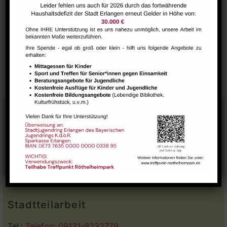
VERANSTALTUNGSORT
Saal
GESTALT – Bewegung für Körper, Geist und
Die
Strickhexen
Seele älterer Menschen
Stadtteilhaus
Tel.:
09131-9232777
E-Mail:
leitung@treffpunkt-roethelheimpark.de
Stadtteilarbeit
Tel.:
Telefon: 09131-9232779