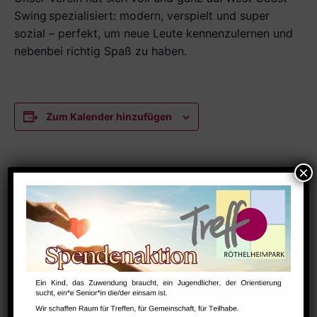
Swing
spezialisiert: modern, verspielt und super
sozial – perfekt, um neue Leute kennenzulernen und
nebenbei richtig Spaß zu haben.
Zum Kalender hinzufügen
DETAILS
Datum:
Oktober 29
Zeit:
18:30 - 22:00
Serien:
Tanztraining Super Secret Moves e.V.