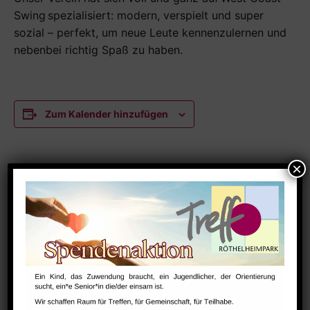
Swing
spezialisiert: modern, verspielt und super
sozial – perfekt, um neue Leute kennenzulernen und
nebenbei richtig Spaß zu haben.
Zum Kalender hinzufügen
DETAILS
Datum:
Dezember 10
Zeit:
18:30 - 22:00
Serien:
Tanztraining Super Secret Moves e.V.