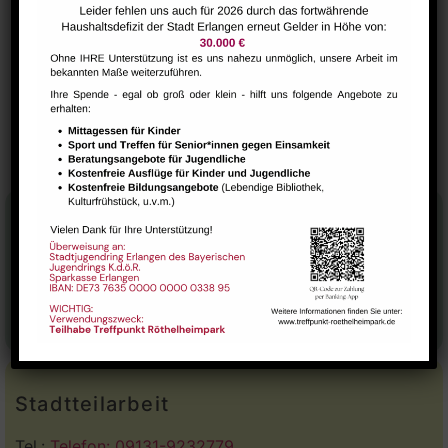
VERANSTALTUNGSORT
Saal
GESTALT – Bewegung für Körper, Geist und
Die
Strickhexen
Seele älterer Menschen
Stadtteilhaus
Tel.:
09131-9232777
E-Mail:
leitung@treffpunkt-roethelheimpark.de
Stadtteilarbeit
Tel.:
Telefon: 09131-9232779