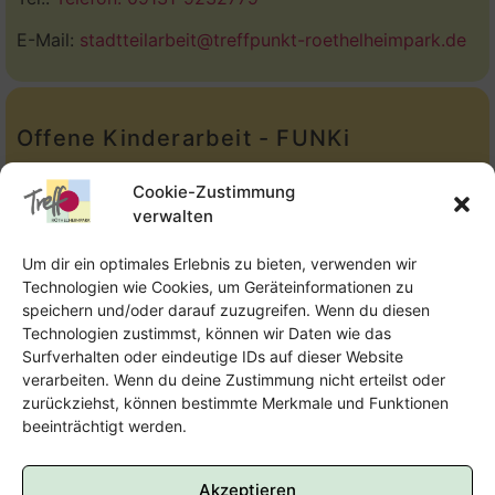
E-Mail:
stadtteilarbeit@treffpunkt-roethelheimpark.de
Offene Kinderarbeit - FUNKi
Tel.:
Telefon: 09131-610749
Cookie-Zustimmung
verwalten
E-Mail:
oka@treffpunkt-roethelheimpark.de
Um dir ein optimales Erlebnis zu bieten, verwenden wir
Technologien wie Cookies, um Geräteinformationen zu
speichern und/oder darauf zuzugreifen. Wenn du diesen
Offene Jugendarbeit - Easthouse
Technologien zustimmst, können wir Daten wie das
Surfverhalten oder eindeutige IDs auf dieser Website
Tel:
09131–302259
verarbeiten. Wenn du deine Zustimmung nicht erteilst oder
zurückziehst, können bestimmte Merkmale und Funktionen
E-Mail:
oja@treffpunkt-roethelheimpark.de
beeinträchtigt werden.
Akzeptieren