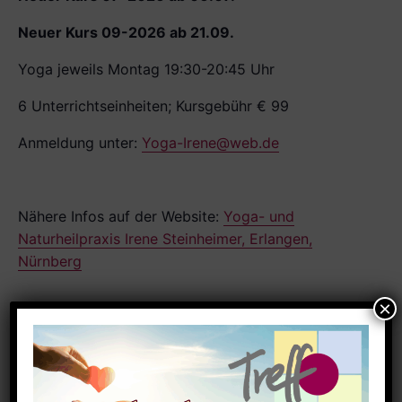
Neuer Kurs 09-2026 ab 21.09.
Yoga jeweils Montag 19:30-20:45 Uhr
6 Unterrichtseinheiten; Kursgebühr € 99
Anmeldung unter:
Yoga-Irene@web.de
Nähere Infos auf der Website:
Yoga- und
Naturheilpraxis Irene Steinheimer, Erlangen,
Nürnberg
Zum Kalender hinzufügen