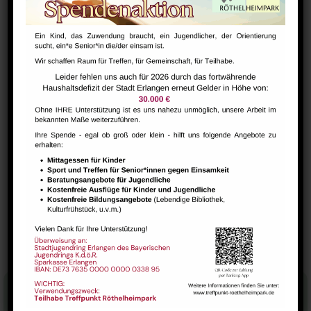
DETAILS
Datum:
August 3
Zeit:
19:30 - 21:00
Serien:
Yoga Kurs – Irene Steinheimer
VERANSTALTUNGSORT
Saal
Carsharing
NextSteps / BabySteps (1-3 Jahre)
Stadtteilhaus