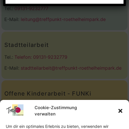
Tel.:
09131-9232777
E-Mail:
leitung@treffpunkt-roethelheimpark.de
Stadtteilarbeit
Tel.:
Telefon: 09131-9232779
E-Mail:
stadtteilarbeit@treffpunkt-roethelheimpark.de
Offene Kinderarbeit - FUNKi
Tel.:
Telefon: 09131-610749
Cookie-Zustimmung
verwalten
E-Mail:
oka@treffpunkt-roethelheimpark.de
Um dir ein optimales Erlebnis zu bieten, verwenden wir