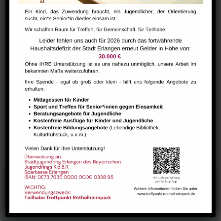
September 28
Zeit:
19:30 - 21:00
Serien:
Yoga Kurs – Irene Steinheimer
VERANSTALTUNGSORT
Saal
Carsharing
NextSteps / BabySteps (1-3 Jahre)
Stadtteilhaus
Tel.:
09131-9232777