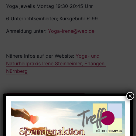
Yoga jeweils Montag 19:30-20:45 Uhr
6 Unterrichtseinheiten; Kursgebühr € 99
Anmeldung unter:
Yoga-Irene@web.de
Nähere Infos auf der Website:
Yoga- und
Naturheilpraxis Irene Steinheimer, Erlangen,
Nürnberg
Zum Kalender hinzufügen
DETAILS
Datum: