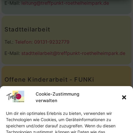
E-Mail:
leitung@treffpunkt-roethelheimpark.de
Stadtteilarbeit
Tel.:
Telefon: 09131-9232779
E-Mail:
stadtteilarbeit@treffpunkt-roethelheimpark.de
Offene Kinderarbeit - FUNKi
Tel.:
Telefon: 09131-610749
Cookie-Zustimmung
verwalten
E-Mail:
oka@treffpunkt-roethelheimpark.de
Um dir ein optimales Erlebnis zu bieten, verwenden wir
Technologien wie Cookies, um Geräteinformationen zu
speichern und/oder darauf zuzugreifen. Wenn du diesen
Offene Jugendarbeit - Easthouse
Technologien zustimmst, können wir Daten wie das